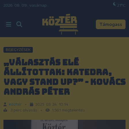
2026. 08. 09., vasárnap
•
21°C
Támogass
BEJEGYZÉSEK
„Választás elé
állítottak: katedra,
vagy stand up?” - Kovács
András Péter
Köztér
•
2025. 03. 24. 10:14
3 perc olvasás
•
1,581 megtekintés