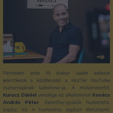
Pénteken este 19 órakor újabb adással
jelentkezik a KözBeszéd, a KözTér YouTube
csatornájának talkshow-ja. A műsorvezető,
Kurucz Dániel
vendége ez alkalommal
Kovács
András Péter
, Karinthy-gyűrűs humorista,
jogász, író. A humorista, jogászt életútjáról,