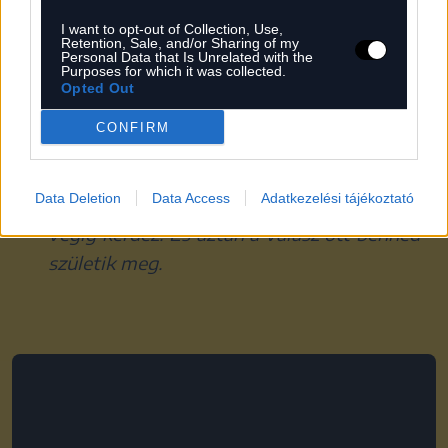
meztelen, ha elveszettek vagyunk, akkor
I want to opt-out of Collection, Use,
elveszettek vagyunk…
Retention, Sale, and/or Sharing of my
Personal Data that Is Unrelated with the
Purposes for which it was collected.
Kovács András Péter a beszélgetés folyamán
Opted Out
megosztja a jó humor legfontosabb ismérvét is.
CONFIRM
Szerintem ilyen a jó humor, hogy bár
Data Deletion
Data Access
Adatkezelési tájékoztató
kijelentő mondatokban beszél, valójában
végig kérdez. És aztán a válasz ott benned
születik meg.