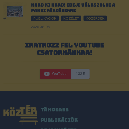
Kard ki kard! Ideje válaszolni a
paksi kérdésekre
PUBLIKÁCIÓK
KÖZÉLET
KÖZÉRDEK
2026.08.03.
IRATKOZZ FEL YOUTUBE
CSATORNÁNKRA!
YouTube
132 E
TÁMOGASS
PUBLIKÁCIÓK