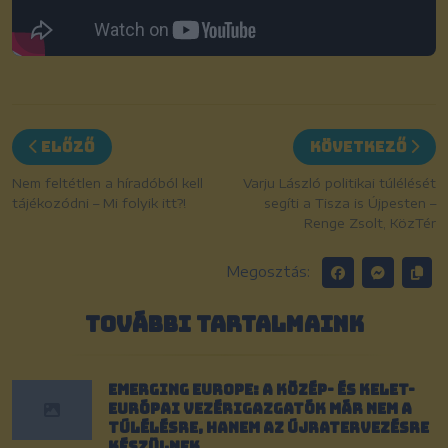
Előző
Következő
Nem feltétlen a híradóból kell
Varju László politikai túlélését
tájékozódni – Mi folyik itt?!
segíti a Tisza is Újpesten –
Renge Zsolt, KözTér
Megosztás:
TOVÁBBI TARTALMAINK
Emerging Europe: A közép- és kelet-
európai vezérigazgatók már nem a
túlélésre, hanem az újratervezésre
készülnek