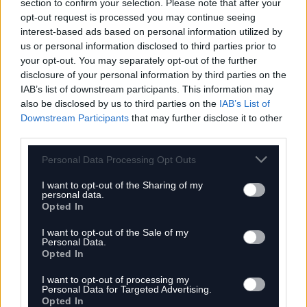
section to confirm your selection. Please note that after your
onnantól kezdve, hogy az adott tevékenység
opt-out request is processed you may continue seeing
megélhetéssé válik kifakulnak a színek. Ezért
interest-based ads based on personal information utilized by
azt tanácsolja mindenkinek,
us or personal information disclosed to third parties prior to
your opt-out. You may separately opt-out of the further
disclosure of your personal information by third parties on the
Tök jó, ha a munkád a hobbid, de mellette
IAB’s list of downstream participants. This information may
also be disclosed by us to third parties on the
IAB’s List of
válassz egy hobbit, ami soha nem lesz a
Downstream Participants
that may further disclose it to other
munkád.
third parties.
Personal Data Processing Opt Outs
I want to opt-out of the Sharing of my
„A jósnők nem a jövőt mondták meg, hanem a
personal data.
Opted In
jelent. Nekik nem az volt a feature, hogy meg
tudták jövendölni, hogy mi lesz majd, hanem
I want to opt-out of the Sale of my
Personal Data.
hogy azt tudták, hogy mi van most. Én
Opted In
ugyanerre törekszem”.
Fontosnak tartja, hogy
I want to opt-out of processing my
ki tudja mondani: ha meztelen a király, akkor
Personal Data for Targeted Advertising.
Opted In