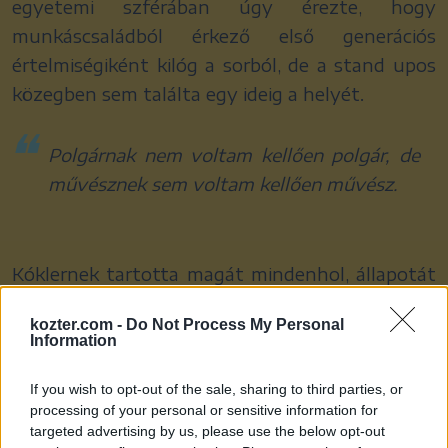
egyetemi szférában úgy érezte, hogy
munkáscsaládból érkező első generációs
értelmiségiként kilóg a sorból, de a stand upos
közegben sem találta egy ideig a helyét.
Polgárnak nem voltam kellően polgár, de
művésznek sem voltam kellően művész.
Kóklernek tartotta magát mindenhol, állapotát
imposztor szindrómaként diagnosztizálta.
kozter.com -
Do Not Process My Personal
Information
If you wish to opt-out of the sale, sharing to third parties, or
Tapasztalatai szerint a munka elején még
processing of your personal or sensitive information for
mindenki mindent érdekesnek, színesnek lát, de
targeted advertising by us, please use the below opt-out