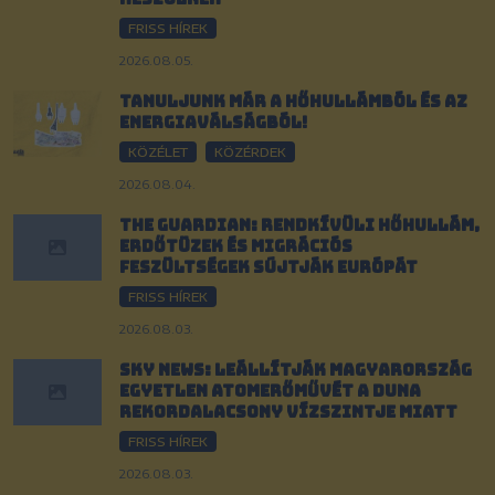
FRISS HÍREK
2026.08.05.
Tanuljunk már a hőhullámból és az
energiaválságból!
KÖZÉLET
KÖZÉRDEK
2026.08.04.
The Guardian: Rendkívüli hőhullám,
erdőtüzek és migrációs
feszültségek sújtják Európát
FRISS HÍREK
2026.08.03.
Sky News: Leállítják Magyarország
egyetlen atomerőművét a Duna
rekordalacsony vízszintje miatt
FRISS HÍREK
2026.08.03.