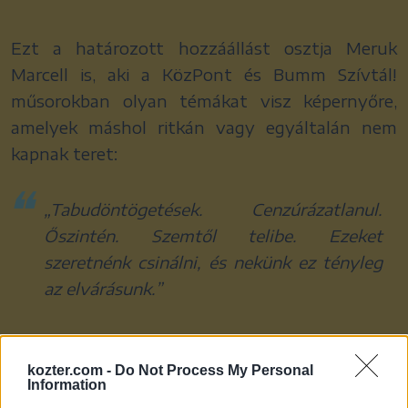
Ezt a határozott hozzáállást osztja Meruk
Marcell is, aki a KözPont és Bumm Szívtál!
műsorokban olyan témákat visz képernyőre,
amelyek máshol ritkán vagy egyáltalán nem
kapnak teret:
„
Tabudöntögetések. Cenzúrázatlanul.
Őszintén. Szemtől telibe. Ezeket
szeretnénk csinálni, és nekünk ez tényleg
az elvárásunk.”
Kurucz Dániel, aki a KözBeszéd mélyinterjúival
kozter.com -
Do Not Process My Personal
Information
vált ismertté, így látja az elmúlt egy évet: