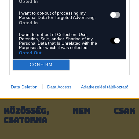
Opted In
bebizonyítják: mindenkit érdemes meghallgatni,
I want to opt-out of processing my
ha valódi válaszokra vagyunk kíváncsiak.
Personal Data for Targeted Advertising.
Opted In
A csatorna fókuszában azonban nem csak az
I want to opt-out of Collection, Use,
Retention, Sale, and/or Sharing of my
interjúk állnak: dokumentumfilmek is készültek
Personal Data that Is Unrelated with the
Purposes for which it was collected.
olyan mély társadalmi témákról, mint a
Opted Out
meddőség, eutanázia, örökbefogadás vagy a
CONFIRM
vasárnapi boltzár – ezek a filmek nemcsak
informálnak, hanem gyakran éles vitákat
indítanak, és gondolkodásra ösztönöznek olyan
Data Deletion
Data Access
Adatkezelési tájékoztató
kérdésekről, amikről sokan inkább hallgatnának.
Közösség, nem csak
csatorna