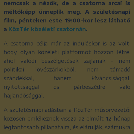
nemcsak a nézők, de a csatorna arcai is
méltóképp ünneplik meg. A születésnapi
film, pénteken este 19:00-kor lesz látható
a
KözTér közéleti csatornán
.
A csatorna célja már az induláskor is az volt,
hogy olyan közéleti platformot hozzon létre,
ahol valódi beszélgetések zajlanak – nem
politikai lövészárkokból, nem támadó
szándékkal, hanem kíváncsisággal,
nyitottsággal és párbeszédre való
hajlandósággal.
A születésnapi adásban a KözTér műsorvezetői
közösen emlékeznek vissza az elmúlt 12 hónap
legfontosabb pillanataira, és elárulják, számukra