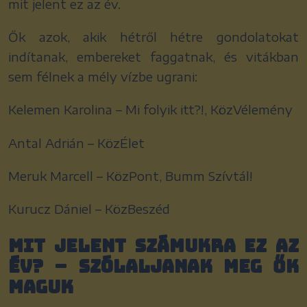
mit jelent ez az év.
Ők azok, akik hétről hétre gondolatokat
indítanak, embereket faggatnak, és vitákban
sem félnek a mély vízbe ugrani:
Kelemen Karolina – Mi folyik itt?!, KözVélemény
Antal Adrián – KözÉlet
Meruk Marcell – KözPont, Bumm Szívtál!
Kurucz Dániel – KözBeszéd
Mit jelent számukra ez az
év? – Szólaljanak meg ők
maguk