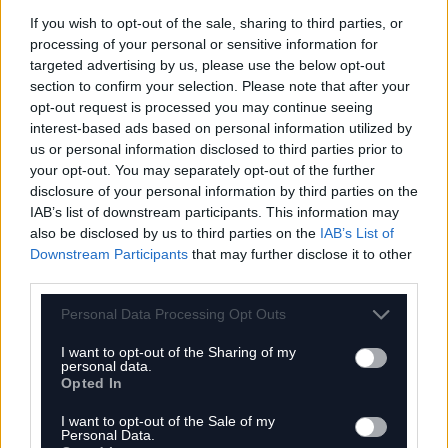
If you wish to opt-out of the sale, sharing to third parties, or
processing of your personal or sensitive information for
„Szerintem arra van nyitottság, hogy ne
targeted advertising by us, please use the below opt-out
köpködjünk, ne akarjunk mindenbe
section to confirm your selection. Please note that after your
politikát belelátni, meg pláne hülyeséget,
opt-out request is processed you may continue seeing
interest-based ads based on personal information utilized by
hanem maradjunk középen, mint kis pro
us or personal information disclosed to third parties prior to
magyar gondolkodású hazaszeretők.”
your opt-out. You may separately opt-out of the further
disclosure of your personal information by third parties on the
IAB’s list of downstream participants. This information may
also be disclosed by us to third parties on the
IAB’s List of
Downstream Participants
that may further disclose it to other
Tartalom, ami túlmutat a
third parties.
trendeken
Personal Data Processing Opt Outs
I want to opt-out of the Sharing of my
personal data.
A népszerűbb vendégek közé tartozott Lovasi
Opted In
András, Vona Gábor, Schiffer András, Beck Zoli,
I want to opt-out of the Sale of my
Personal Data.
de Németh Szilárd is – és ezek az interjúk rendre