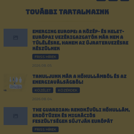
TOVÁBBI TARTALMAINK
Emerging Europe: A közép- és kelet-
európai vezérigazgatók már nem a
túlélésre, hanem az újratervezésre
készülnek
FRISS HÍREK
2026.08.05.
Tanuljunk már a hőhullámból és az
energiaválságból!
KÖZÉLET
KÖZÉRDEK
2026.08.04.
The Guardian: Rendkívüli hőhullám,
erdőtüzek és migrációs
feszültségek sújtják Európát
FRISS HÍREK