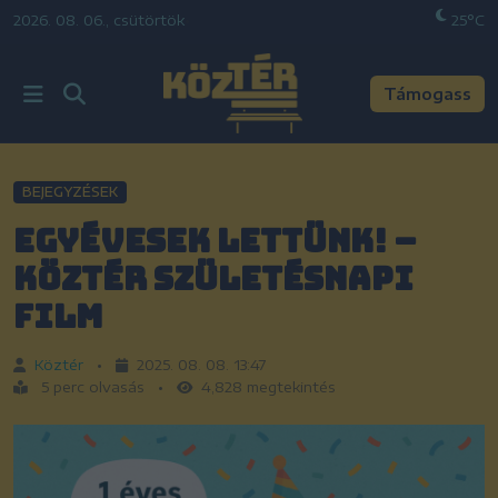
2026. 08. 06., csütörtök
•
25°C
Támogass
BEJEGYZÉSEK
Egyévesek lettünk! –
KözTér születésnapi
film
Köztér
•
2025. 08. 08. 13:47
5 perc olvasás
•
4,828 megtekintés