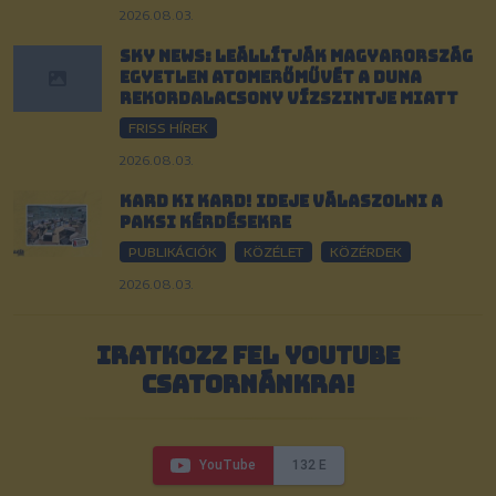
2026.08.03.
Sky News: Leállítják Magyarország
egyetlen atomerőművét a Duna
rekordalacsony vízszintje miatt
FRISS HÍREK
2026.08.03.
Kard ki kard! Ideje válaszolni a
paksi kérdésekre
PUBLIKÁCIÓK
KÖZÉLET
KÖZÉRDEK
2026.08.03.
IRATKOZZ FEL YOUTUBE
CSATORNÁNKRA!
YouTube
132 E