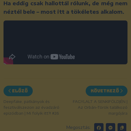
Ha eddig csak hallottál rólunk, de még nem
néztél bele – most itt a tökéletes alkalom.
Előző
Következő
Deepfake, patkányok és
FAGYLALT A SENKIFÖLDJÉN |
fesztiválszezon az évadzáró
Az Orbán–Török találkozó
epizódban | Mi folyik itt?! #26
margójára
Megosztás: