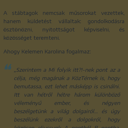
A stábtagok nemcsak műsorokat vezettek,
hanem küldetést vállaltak: gondolkodásra
ösztönözni, nyitottságot képviselni, és
közösséget teremteni.
Ahogy Kelemen Karolina fogalmaz:
„
Szerintem a Mi folyik itt?!-nek pont az a
célja, még magának a KözTérnek is, hogy
bemutassa, ezt lehet másképp is csinálni.
Itt van hétről hétre három különböző
véleményű ember, és négyen
beszélgetünk a világ dolgairól… és úgy
beszélünk ezekről a dolgokról, hogy
közösen eljussunk A pontból B pontba,