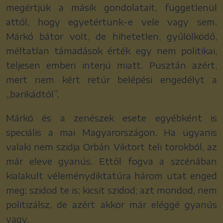
megértjük a másik gondolatait, függetlenül
attól, hogy egyetértünk-e vele vagy sem.
Márkó bátor volt, de hihetetlen, gyűlölködő,
méltatlan támadások érték egy nem politikai,
teljesen emberi interjú miatt. Pusztán azért,
mert nem kért retúr belépési engedélyt a
„barikádtól”.
Márkó és a zenészek esete egyébként is
speciális a mai Magyarországon. Ha ugyanis
valaki nem szidja Orbán Viktort teli torokból, az
már eleve gyanús. Ettől fogva a szcénában
kialakult véleménydiktatúra három utat enged
meg: szidod te is; kicsit szidod; azt mondod, nem
politizálsz, de azért akkor már eléggé gyanús
vagy.