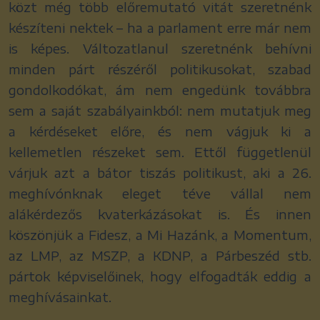
közt még több előremutató vitát szeretnénk
készíteni nektek – ha a parlament erre már nem
is képes. Változatlanul szeretnénk behívni
minden párt részéről politikusokat, szabad
gondolkodókat, ám nem engedünk továbbra
sem a saját szabályainkból: nem mutatjuk meg
a kérdéseket előre, és nem vágjuk ki a
kellemetlen részeket sem. Ettől függetlenül
várjuk azt a bátor tiszás politikust, aki a 26.
meghívónknak eleget téve vállal nem
alákérdezős kvaterkázásokat is. És innen
köszönjük a Fidesz, a Mi Hazánk, a Momentum,
az LMP, az MSZP, a KDNP, a Párbeszéd stb.
pártok képviselőinek, hogy elfogadták eddig a
meghívásainkat.