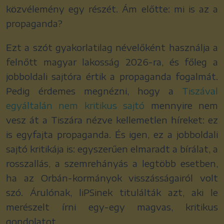
közvélemény egy részét. Ám előtte: mi is az a
propaganda?
Ezt a szót gyakorlatilag névelőként használja a
felnőtt magyar lakosság 2026-ra, és főleg a
jobboldali sajtóra értik a propaganda fogalmát.
Pedig érdemes megnézni, hogy a
Tiszával
egyáltalán nem kritikus sajtó
mennyire nem
vesz át a Tiszára nézve kellemetlen híreket: ez
is egyfajta propaganda. És igen, ez a jobboldali
sajtó kritikája is: egyszerűen elmaradt a bírálat, a
rosszallás, a szemrehányás a legtöbb esetben,
ha az Orbán-kormányok visszásságairól volt
szó. Árulónak, liPSinek titulálták azt, aki le
merészelt írni egy-egy magvas, kritikus
gondolatot.