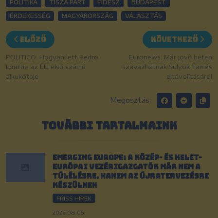
POLITIKA
TISZA PÁRT
FIDESZ
BUDAPEST
ÉRDEKESSÉG
MAGYARORSZÁG
VÁLASZTÁS
Előző
Következő
POLITICO: Hogyan lett Pedro
Euronews: Már jövő héten
Lourtie az EU első számú
szavazhatnak Sulyok Tamás
alkukötője
eltávolításáról
Megosztás:
TOVÁBBI TARTALMAINK
Emerging Europe: A közép- és kelet-
európai vezérigazgatók már nem a
túlélésre, hanem az újratervezésre
készülnek
FRISS HÍREK
2026.08.05.