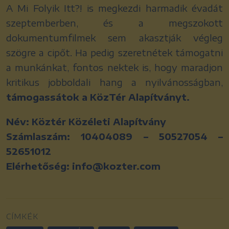
A Mi Folyik Itt?! is megkezdi harmadik évadát
szeptemberben, és a megszokott
dokumentumfilmek sem akasztják végleg
szögre a cipőt. Ha pedig szeretnétek támogatni
a munkánkat, fontos nektek is, hogy maradjon
kritikus jobboldali hang a nyilvánosságban,
támogassátok a KözTér Alapítványt.
Név: Köztér Közéleti Alapítvány
Számlaszám: 10404089 – 50527054 –
52651012
Elérhetőség: info@kozter.com
CÍMKÉK