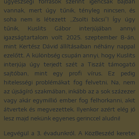
ügyészségi források szerint igencsak bajban
vannak, mert úgy tűnik, tényleg nincsen, és
soha nem is létezett „Zsolti bácsi”! Így úgy
tűnik, Kuslits Gábor interjújában annyi
igazságtartalom volt 2025. szeptember 8-án,
mint Kertész Dávid állításaiban néhány nappal
ezelőtt. A különbség csupán annyi, hogy Kuslits
interjúja úgy terjedt szét a Tiszát támogató
sajtóban, mint egy profi vírus. Ez pedig
hitelességi problémákat fog felvetni. Na, nem
az újságíró szakmában, inkább az a sok százezer
vagy akár egymillió ember fog felhorkanni, akit
átvertek és megvezettek. Ilyenkor azért elég jó
lesz majd nekünk egyenes gerinccel aludni!
Legvégül a 3. évadunkról. A KözBeszéd keretei