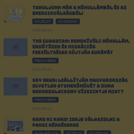
Tanuljunk már a hőhullámból és az
energiaválságból!
KÖZÉLET
KÖZÉRDEK
2026.08.04.
The Guardian: Rendkívüli hőhullám,
erdőtüzek és migrációs
feszültségek sújtják Európát
FRISS HÍREK
2026.08.03.
Sky News: Leállítják Magyarország
egyetlen atomerőművét a Duna
rekordalacsony vízszintje miatt
FRISS HÍREK
2026.08.03.
Kard ki kard! Ideje válaszolni a
paksi kérdésekre
PUBLIKÁCIÓK
KÖZÉLET
KÖZÉRDEK