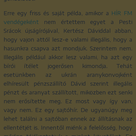
Erre egy friss és saját példa, amikor a
HÍR FM
vendégeként
nem értettem egyet a Pesti
Srácok újságírójával, Kertész Dáviddal abban,
hogy vajon attól lesz-e valami illegális, hogy a
hasunkra csapva azt mondjuk. Szerintem nem.
Illegális például akkor lesz valami, ha azt egy
bírói ítélet jogerősen kimondja. Tehát
esetünkben az ukrán aranykonvojként
elhíresült pénzszállító Dávid szerint illegális
pénzt és aranyat szállított, miközben ezt senki
nem erősítette meg. Ez most vagy így van,
vagy nem. Ez egy sajtóhír. De ugyanúgy meg
lehet találni a sajtóban ennek az állításnak az
ellentétjét is. Innentől miénk a felelősség, hogy