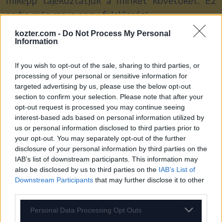
miképp tájékoztatjuk a minket követőket. Ez
pedig még ma is nagy felelősség!
kozter.com -
Do Not Process My Personal
Magyarán, ha el akarjuk kerülni a felületes és
Information
később perelhető nagyotmondásokat, és meg
If you wish to opt-out of the sale, sharing to third parties, or
akarjuk őrizni a szakma hitelességét – már ami
processing of your personal or sensitive information for
még maradt belőle, – akkor pontosan kell
targeted advertising by us, please use the below opt-out
fogalmaznunk. Például a
valószínűleg illegális
section to confirm your selection. Please note that after your
opt-out request is processed you may continue seeing
pénzt szállító konvoj
már egy fokkal jobb módja
interest-based ads based on personal information utilized by
a valóság rejtői láttatásának. Ez miért olyan
us or personal information disclosed to third parties prior to
fontos? Mert amilyen az adjonisten, olyan a
your opt-out. You may separately opt-out of the further
disclosure of your personal information by third parties on the
fogadjisten.
IAB’s list of downstream participants. This information may
also be disclosed by us to third parties on the
IAB’s List of
Hiszen ugyanez a mechanizmus építette fel a
Downstream Participants
that may further disclose it to other
third parties.
„Zsolti bácsi”-sztorit. Az égadta világon
semmilyen bizonyíték nincsen arra, hogy ez a
Personal Data Processing Opt Outs
konkrét történet egyáltalán megtörtént-e