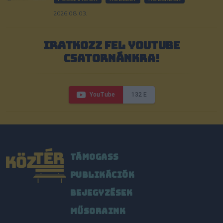
2026.08.03.
IRATKOZZ FEL YOUTUBE
CSATORNÁNKRA!
YouTube
132 E
TÁMOGASS
PUBLIKÁCIÓK
BEJEGYZÉSEK
MŰSORAINK