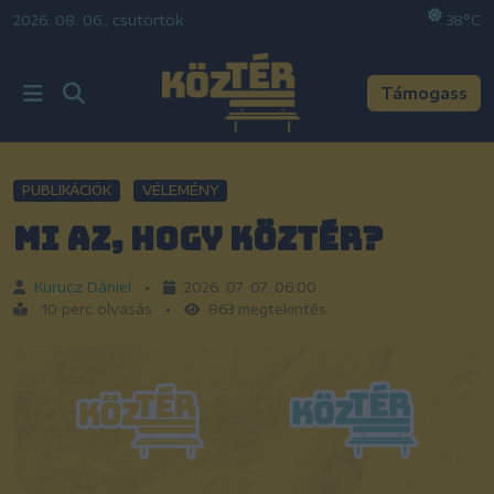
2026. 08. 06., csütörtök
•
38°C
Támogass
PUBLIKÁCIÓK
VÉLEMÉNY
Mi az, hogy KözTér?
Kurucz Dániel
•
2026. 07. 07. 06:00
10 perc olvasás
•
863 megtekintés