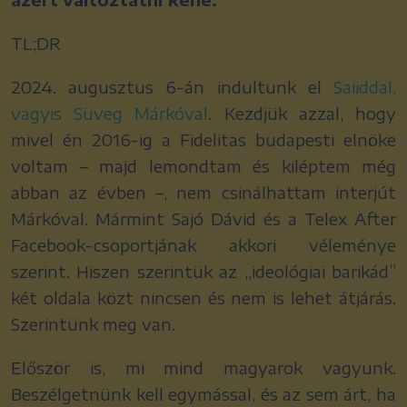
TL;DR
2024. augusztus 6-án indultunk el
Saiiddal,
vagyis Süveg Márkóval
. Kezdjük azzal, hogy
mivel én 2016-ig a Fidelitas budapesti elnöke
voltam – majd lemondtam és kiléptem még
abban az évben –, nem csinálhattam interjút
Márkóval. Mármint Sajó Dávid és a Telex After
Facebook-csoportjának akkori véleménye
szerint. Hiszen szerintük az „ideológiai barikád”
két oldala közt nincsen és nem is lehet átjárás.
Szerintünk meg van.
Először is, mi mind magyarok vagyunk.
Beszélgetnünk kell egymással, és az sem árt, ha