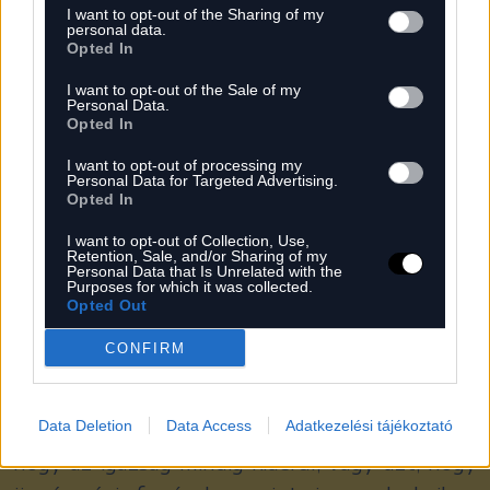
I want to opt-out of the Sharing of my
valaha. Nem beszélve arról, hogy azt, ami
personal data.
Opted In
valószínűleg meg sem történt, ki követhette
el?! Holott a hatóságoknak 2025. szeptember 8.
I want to opt-out of the Sale of my
Personal Data.
óta lassan egy évük volt bármilyen hivatalos
Opted In
közlést kiizzadniuk magukból. Ez azóta sem
I want to opt-out of processing my
Personal Data for Targeted Advertising.
történt meg. Mégis több százezer vagy akár
Opted In
egymillió ember meg van győződve a „Zsolti
I want to opt-out of Collection, Use,
bácsi”-narratívát felépítő és Tiszához kötődő
Retention, Sale, and/or Sharing of my
Personal Data that Is Unrelated with the
újságok igazáról. És ez olyannyira nem mindegy,
Purposes for which it was collected.
Opted Out
hogy kb. a választásokat döntötte el.
CONFIRM
Ám erre nem lehet az a válaszunk, hogy akkor
mi is megteremtjük a saját hoaxainkat, a saját
Data Deletion
Data Access
Adatkezelési tájékoztató
„Zsolti bácsi”-univerzumokat. Mondhatnám,
hogy az igazság mindig kiderül, vagy azt, hogy