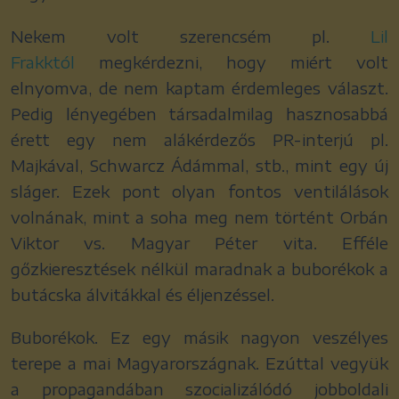
Nekem volt szerencsém pl.
Lil
Frakktól
megkérdezni, hogy miért volt
elnyomva, de nem kaptam érdemleges választ.
Pedig lényegében társadalmilag hasznosabbá
érett egy nem alákérdezős PR-interjú pl.
Majkával, Schwarcz Ádámmal, stb., mint egy új
sláger. Ezek pont olyan fontos ventilálások
volnának, mint a soha meg nem történt Orbán
Viktor vs. Magyar Péter vita. Efféle
gőzkieresztések nélkül maradnak a buborékok a
butácska álvitákkal és éljenzéssel.
Buborékok. Ez egy másik nagyon veszélyes
terepe a mai Magyarországnak. Ezúttal vegyük
a propagandában szocializálódó jobboldali