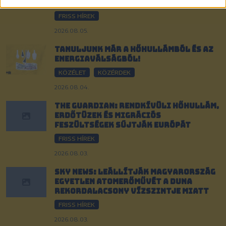
készülnek
FRISS HÍREK
2026.08.05.
Tanuljunk már a hőhullámból és az
energiaválságból!
KÖZÉLET
KÖZÉRDEK
2026.08.04.
The Guardian: Rendkívüli hőhullám,
erdőtüzek és migrációs
feszültségek sújtják Európát
FRISS HÍREK
2026.08.03.
Sky News: Leállítják Magyarország
egyetlen atomerőművét a Duna
rekordalacsony vízszintje miatt
FRISS HÍREK
2026.08.03.