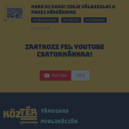
Kard ki kard! Ideje válaszolni a
paksi kérdésekre
PUBLIKÁCIÓK
KÖZÉLET
KÖZÉRDEK
2026.08.03.
IRATKOZZ FEL YOUTUBE
CSATORNÁNKRA!
YouTube
132 E
TÁMOGASS
PUBLIKÁCIÓK