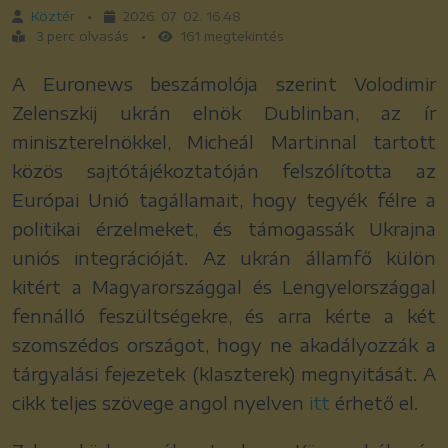
Köztér
•
2026. 07. 02. 16:48
3 perc olvasás
•
161 megtekintés
A Euronews beszámolója szerint Volodimir
Zelenszkij ukrán elnök Dublinban, az ír
miniszterelnökkel, Micheál Martinnal tartott
közös sajtótájékoztatóján felszólította az
Európai Unió tagállamait, hogy tegyék félre a
politikai érzelmeket, és támogassák Ukrajna
uniós integrációját. Az ukrán államfő külön
kitért a Magyarországgal és Lengyelországgal
fennálló feszültségekre, és arra kérte a két
szomszédos országot, hogy ne akadályozzák a
tárgyalási fejezetek (klaszterek) megnyitását. A
cikk teljes szövege angol nyelven
itt
érhető el.