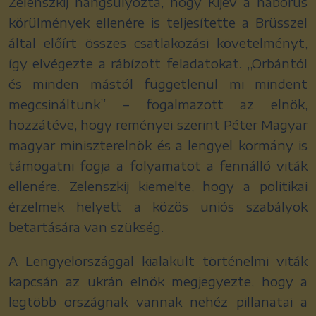
Zelenszkij hangsúlyozta, hogy Kijev a háborús
körülmények ellenére is teljesítette a Brüsszel
által előírt összes csatlakozási követelményt,
így elvégezte a rábízott feladatokat. „Orbántól
és minden mástól függetlenül mi mindent
megcsináltunk” – fogalmazott az elnök,
hozzátéve, hogy reményei szerint Péter Magyar
magyar miniszterelnök és a lengyel kormány is
támogatni fogja a folyamatot a fennálló viták
ellenére. Zelenszkij kiemelte, hogy a politikai
érzelmek helyett a közös uniós szabályok
betartására van szükség.
A Lengyelországgal kialakult történelmi viták
kapcsán az ukrán elnök megjegyezte, hogy a
legtöbb országnak vannak nehéz pillanatai a