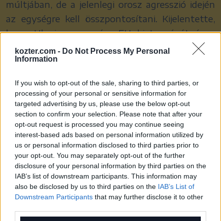
múltjában, de a jelenlegi orosz agresszió idején
az egységre kell összpontosítani. Kijelentette,
hogy Ukrajna az egész EU biztonságát és a
kollektív védelmet szolgálja a harctéren, ezért
kozter.com -
Do Not Process My Personal
Information
minden tagállam elemi érdeke, hogy Ukrajna a
lehető leghamarabb az Európai Unió tagjává
If you wish to opt-out of the sale, sharing to third parties, or
váljon.
processing of your personal or sensitive information for
targeted advertising by us, please use the below opt-out
Micheál Martin ír miniszterelnök – akinek
section to confirm your selection. Please note that after your
opt-out request is processed you may continue seeing
országa július 1-jén vette át az EU Tanácsának
interest-based ads based on personal information utilized by
soros elnökségét – megerősítette, hogy a
us or personal information disclosed to third parties prior to
your opt-out. You may separately opt-out of the further
kétoldalú politikai nézeteltérések nem
disclosure of your personal information by third parties on the
téríthetik el Ukrajnát az európai integrációs
IAB’s list of downstream participants. This information may
útról.
also be disclosed by us to third parties on the
IAB’s List of
Downstream Participants
that may further disclose it to other
third parties.