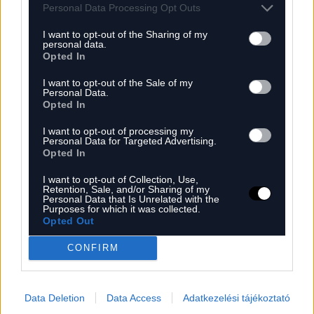
Personal Data Processing Opt Outs
CÍMKÉK
I want to opt-out of the Sharing of my
POLITIKA
UKRAJNA
EU
LENGYELORSZÁG
personal data.
Opted In
VOLODIMIR ZELENSZKIJ
MAGYARORSZÁG
I want to opt-out of the Sale of my
Előző
Következő
Personal Data.
Opted In
France 24: Magyarországtól
Az Orbán-kormány Uniós
I want to opt-out of processing my
Ukrajnáig – Európa perzselő
kapcsolatait is a migráció
Personal Data for Targeted Advertising.
hőhulláma elérte a keleti
mérgezte meg
Opted In
régiót
I want to opt-out of Collection, Use,
Retention, Sale, and/or Sharing of my
Megosztás:
Personal Data that Is Unrelated with the
Purposes for which it was collected.
Opted Out
TOVÁBBI TARTALMAINK
CONFIRM
Emerging Europe: A közép- és kelet-
európai vezérigazgatók már nem a
Data Deletion
Data Access
Adatkezelési tájékoztató
túlélésre, hanem az újratervezésre