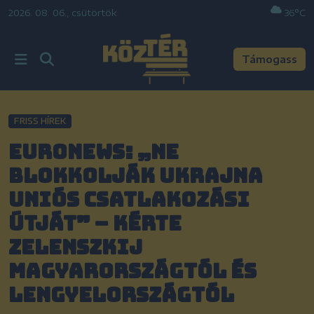
2026. 08. 06., csütörtök
•
36°C
Támogass
FRISS HÍREK
Euronews: „Ne
blokkolják Ukrajna
uniós csatlakozási
útját” – kérte
Zelenszkij
Magyarországtól és
Lengyelországtól