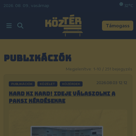
2026. 08. 09., vasárnap
•
32°C
Támogass
Publikációk
Megjelenítve: 1-10 / 251 bejegyzés
2026.08.03 12:12
PUBLIKÁCIÓK
KÖZÉLET
KÖZÉRDEK
Kard ki kard! Ideje válaszolni a
paksi kérdésekre