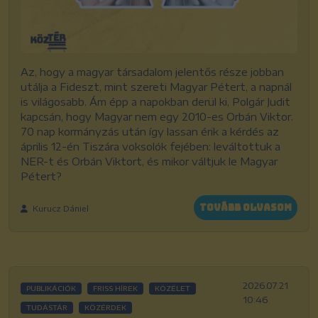
Az, hogy a magyar társadalom jelentős része jobban
utálja a Fideszt, mint szereti Magyar Pétert, a napnál
is világosabb. Ám épp a napokban derül ki, Polgár Judit
kapcsán, hogy Magyar nem egy 2010-es Orbán Viktor.
70 nap kormányzás után így lassan érik a kérdés az
április 12-én Tiszára voksolók fejében: leváltottuk a
NER-t és Orbán Viktort, és mikor váltjuk le Magyar
Pétert?
Tovább olvasom
Kurucz Dániel
2026.07.21
PUBLIKÁCIÓK
FRISS HÍREK
KÖZÉLET
10:46
TUDÁSTÁR
KÖZÉRDEK