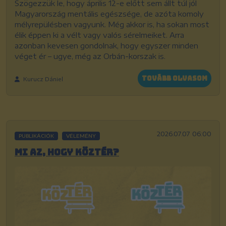
Szögezzük le, hogy április 12-e előtt sem állt túl jól
Magyarország mentális egészsége, de azóta komoly
mélyrepülésben vagyunk. Még akkor is, ha sokan most
élik éppen ki a vélt vagy valós sérelmeiket. Arra
azonban kevesen gondolnak, hogy egyszer minden
véget ér – ugye, még az Orbán-korszak is.
Tovább olvasom
Kurucz Dániel
2026.07.07 06:00
PUBLIKÁCIÓK
VÉLEMÉNY
Mi az, hogy KözTér?