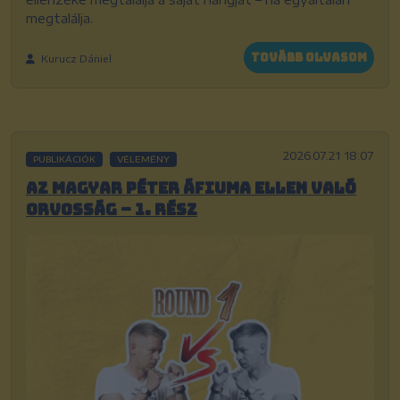
megtalálja.
Tovább olvasom
Kurucz Dániel
2026.07.21 18:07
PUBLIKÁCIÓK
VÉLEMÉNY
Az Magyar Péter áfiuma ellen való
orvosság – 1. rész