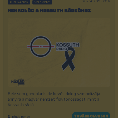
2026.07.09 09:37
PUBLIKÁCIÓK
VÉLEMÉNY
Nekrológ a Kossuth rádióhoz
Bele sem gondolunk, de kevés dolog szimbolizálja
annyira a magyar nemzet folytonosságát, mint a
Kossuth rádió.
Tovább olvasom
Jónás Bence