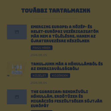
TOVÁBBI TARTALMAINK
Emerging Europe: A közép- és
kelet-európai vezérigazgatók
már nem a túlélésre, hanem az
újratervezésre készülnek
FRISS HÍREK
2026.08.05.
Tanuljunk már a hőhullámból és
az energiaválságból!
KÖZÉLET
KÖZÉRDEK
2026.08.04.
The Guardian: Rendkívüli
hőhullám, erdőtüzek és
migrációs feszültségek sújtják
Európát