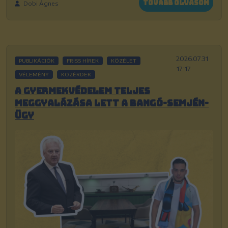
Tovább olvasom
Dobi Ágnes
2026.07.31
PUBLIKÁCIÓK
FRISS HÍREK
KÖZÉLET
17:17
VÉLEMÉNY
KÖZÉRDEK
A gyermekvédelem teljes
meggyalázása lett a Bangó-Semjén-
ügy