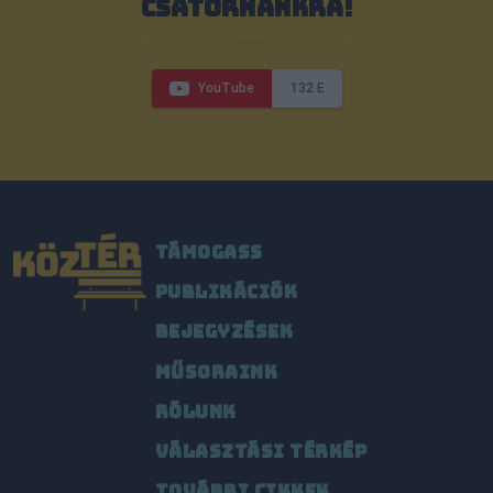
CSATORNÁNKRA!
YouTube
132 E
TÁMOGASS
PUBLIKÁCIÓK
BEJEGYZÉSEK
MŰSORAINK
RÓLUNK
VÁLASZTÁSI TÉRKÉP
TOVÁBBI CIKKEK