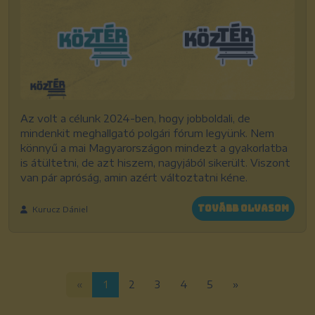
Az volt a célunk 2024-ben, hogy jobboldali, de
mindenkit meghallgató polgári fórum legyünk. Nem
könnyű a mai Magyarországon mindezt a gyakorlatba
is átültetni, de azt hiszem, nagyjából sikerült. Viszont
van pár apróság, amin azért változtatni kéne.
Tovább olvasom
Kurucz Dániel
«
1
2
3
4
5
»