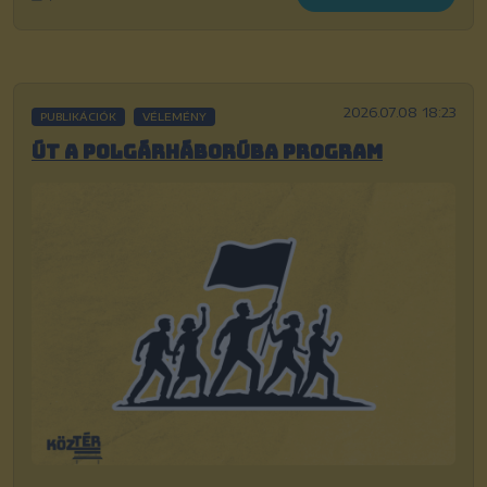
2026.07.08 18:23
PUBLIKÁCIÓK
VÉLEMÉNY
Út a polgárháborúba program