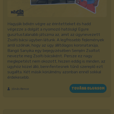
Hagyják békén végre az érintetteket és hadd
végezze a dolgát a nyomozó hatóság! Egyre
gusztustalanabb játszma az, amit az úgynevezett
Zsolti bácsi ügyben látunk. A legfrissebb fejlemények
arról szólnak, hogy az ügy állítólagos koronatanúja,
Bangó Sanyika egy bejegyzésében Semjén Zsoltot
nevezte meg Zsolti bácsiként. Persze ez nagy
meglepetést nem okozott, hiszen eddig is minden, az
ügyhöz közel álló, bennfentesnek tűnő szereplő ezt
sugallta. Két másik körülmény azonban ennél sokkal
érdekesebb.
Tovább olvasom
Jónás Bence