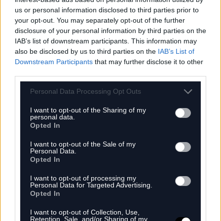
us or personal information disclosed to third parties prior to
your opt-out. You may separately opt-out of the further
Sulyok Tamás aláírta az Alaptörvény 17. módosítását.
disclosure of your personal information by third parties on the
IAB’s list of downstream participants. This information may
Tovább olvasom
Kurucz Dániel
also be disclosed by us to third parties on the
IAB’s List of
Downstream Participants
that may further disclose it to other
third parties.
Personal Data Processing Opt Outs
2026.07.15 15:46
PUBLIKÁCIÓK
VÉLEMÉNY
I want to opt-out of the Sharing of my
personal data.
Akikért nem vonulunk utcára
Opted In
I want to opt-out of the Sale of my
Personal Data.
Opted In
I want to opt-out of processing my
Personal Data for Targeted Advertising.
Opted In
I want to opt-out of Collection, Use,
Retention, Sale, and/or Sharing of my