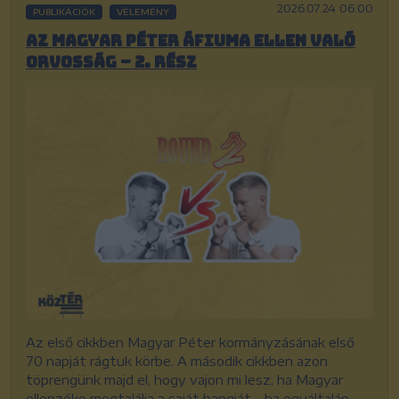
2026.07.24 06:00
PUBLIKÁCIÓK
VÉLEMÉNY
Az Magyar Péter áfiuma ellen való
orvosság – 2. rész
Az első cikkben Magyar Péter kormányzásának első
70 napját rágtuk körbe. A második cikkben azon
töprengünk majd el, hogy vajon mi lesz, ha Magyar
ellenzéke megtalálja a saját hangját – ha egyáltalán