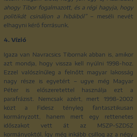
ahogy Tibor fogalmazott, és a régi hagyja, hogy
politikát csináljon a hibáiból”
– meséli nevét
elhagyni kérő forrásunk.
4. Vízió
Igaza van Navracsics Tibornak abban is, amikor
azt mondja, hogy vissza kell nyúlni 1998-hoz.
Ezzel valószínűleg a felnőtt magyar lakosság
nagy része is egyetért – ugye még Magyar
Péter is előszeretettel használja ezt a
parafrázist. Nemcsak azért, mert 1998-2002
közt a Fidesz tényleg fantasztikusan
kormányzott, hanem mert egy rettenetes
időszakot vett át az MSZP-SZDSZ
kormányoktól. Így még inkább csillog az a négy