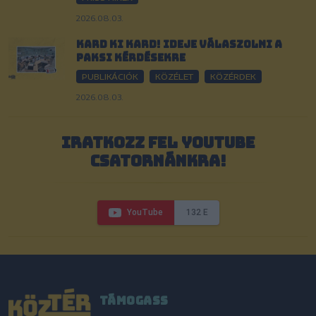
2026.08.03.
Kard ki kard! Ideje válaszolni a
paksi kérdésekre
PUBLIKÁCIÓK
KÖZÉLET
KÖZÉRDEK
2026.08.03.
IRATKOZZ FEL YOUTUBE
CSATORNÁNKRA!
YouTube
132 E
TÁMOGASS