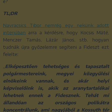
e?
TL;DR
Navracsics Tibor nemrég egy nekünk adott
interjúban
arra a kérdésre, hogy Kocsis Máté,
Menczer Tamás, Lázár János, stb. hogyan
tudnák újra győzelemre segíteni a Fideszt ezt
felelte:
„
Elképesztően tehetséges és tapasztalt
polgármestereink, megyei közgyűlési
elnökeink vannak, és akár helyi
képviselőink is, akik az aranytartalékai
lehetnek ennek a Fidesznek.
Tehát mi
állandóan az országos polikátra
koncentrálunk, ami nagyjából a Kossuth tér