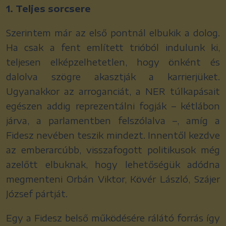
1. Teljes sorcsere
Szerintem már az első pontnál elbukik a dolog.
Ha csak a fent említett trióból indulunk ki,
teljesen elképzelhetetlen, hogy önként és
dalolva szögre akasztják a karrierjüket.
Ugyanakkor az arroganciát, a NER túlkapásait
egészen addig reprezentálni fogják – kétlábon
járva, a parlamentben felszólalva –, amíg a
Fidesz nevében teszik mindezt. Innentől kezdve
az emberarcúbb, visszafogott politikusok még
azelőtt elbuknak, hogy lehetőségük adódna
megmenteni Orbán Viktor, Kövér László, Szájer
József pártját.
Egy a Fidesz belső működésére rálátó forrás így