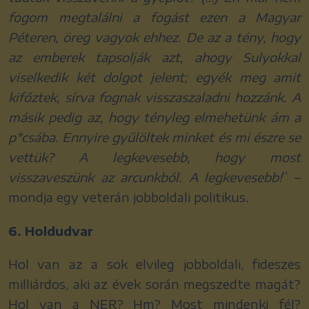
fogom megtalálni a fogást ezen a Magyar
Péteren, öreg vagyok ehhez. De az a tény, hogy
az emberek tapsolják azt, ahogy Sulyokkal
viselkedik két dolgot jelent; egyék meg amit
kifőztek, sírva fognak visszaszaladni hozzánk. A
másik pedig az, hogy tényleg elmehetünk ám a
p*csába. Ennyire gyűlöltek minket és mi észre se
vettük? A legkevesebb, hogy most
visszaveszünk az arcunkból. A legkevesebb!
” –
mondja egy veterán jobboldali politikus.
6. Holdudvar
Hol van az a sok elvileg jobboldali, fideszes
milliárdos, aki az évek során megszedte magát?
Hol van a NER? Hm? Most mindenki fél?