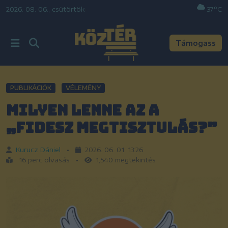
2026. 08. 06., csütörtök
•
37°C
Támogass
PUBLIKÁCIÓK
VÉLEMÉNY
Milyen lenne az a
„Fidesz megtisztulás?”
Kurucz Dániel
•
2026. 06. 01. 13:26
16 perc olvasás
•
1,540 megtekintés