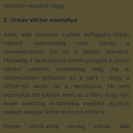
pontban vesszük végig.
2. Orbán Viktor személye
Azok, akik sohasem tudták befogadni Orbán
Viktort valószínűleg nem látnak a
szemellenzőtől, ha ez a kérdés felmerül.
Márpedig a Vadhajtások keménymagtól a Csoóri
Sándor szellemi örökösökig még ma is
elképesztően sokszínű ez a párt – hogy a
KDNP-ről most ne is beszéljünk. Mi sem
bizonyítja ezt jobban, mint az a tény, hogy két
évvel ezelőttig évtizedekig megfért egymás
mellett Magyar Péter és Kocsis Máté is.
Persze időről-időre mindig voltak, akik