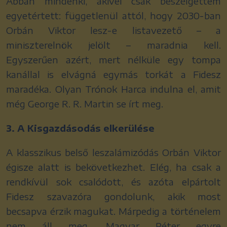
Abban mindenki, akivel csak beszélgettem
egyetértett: függetlenül attól, hogy 2030-ban
Orbán Viktor lesz-e listavezető – a
miniszterelnök jelölt – maradnia kell.
Egyszerűen azért, mert nélküle egy tompa
kanállal is elvágná egymás torkát a Fidesz
maradéka. Olyan Trónok Harca indulna el, amit
még George R. R. Martin se írt meg.
3. A Kisgazdásodás elkerülése
A klasszikus belső leszalámizódás Orbán Viktor
égisze alatt is bekövetkezhet. Elég, ha csak a
rendkívül sok csalódott, és azóta elpártolt
Fidesz szavazóra gondolunk, akik most
becsapva érzik magukat. Márpedig a történelem
nem áll meg. Magyar Péter egyre