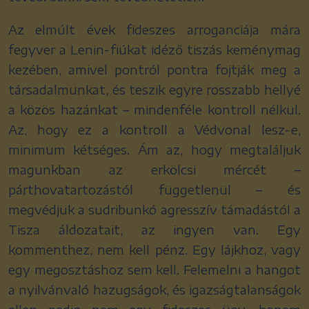
Az elmúlt évek fideszes arroganciája mára
fegyver a Lenin-fiúkat idéző tiszás keménymag
kezében, amivel pontról pontra fojtják meg a
társadalmunkat, és teszik egyre rosszabb hellyé
a közös hazánkat – mindenféle kontroll nélkül.
Az, hogy ez a kontroll a Védvonal lesz-e,
minimum kétséges. Ám az, hogy megtaláljuk
magunkban az erkölcsi mércét –
párthovatartozástól függetlenül – és
megvédjük a sudribunkó agresszív támadástól a
Tisza áldozatait, az ingyen van. Egy
kommenthez, nem kell pénz. Egy lájkhoz, vagy
egy megosztáshoz sem kell. Felemelni a hangot
a nyilvánvaló hazugságok, és igazságtalanságok