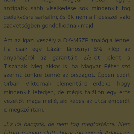
antipatikusabb viselkedése sok mindenkit fog
cselekvésre sarkallni, és ők nem a Fidesszel való
szövetségben gondolkodnak majd.
Ám az igazi veszély a DK-MSZP analógia lenne.
Ha csak egy Lázár Jánosnyi 5% kilép az
anyahajóról az garantált 2/3-ot jelent a
Tiszának. Még akkor is, ha Magyar Péter szó
szerint tönkre tenné az országot. Éppen ezért
Orbán Viktornak elementáris érdeke, hogy
mindenkit lefedjen, de mégis találjon egy erős
vezetőt maga mellé, aki képes az utca emberét
is megszólítani.
„Ez jól hangzik, de nem fog megtörténni. Nem
látom magam előtt, hogy jön egy új Adanauer,