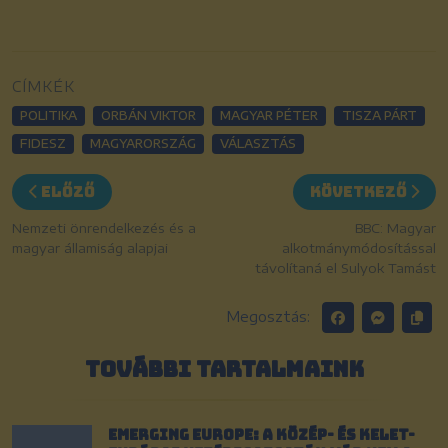
CÍMKÉK
POLITIKA
ORBÁN VIKTOR
MAGYAR PÉTER
TISZA PÁRT
FIDESZ
MAGYARORSZÁG
VÁLASZTÁS
Előző
Következő
Nemzeti önrendelkezés és a
BBC: Magyar
magyar államiság alapjai
alkotmánymódosítással
távolítaná el Sulyok Tamást
Megosztás:
TOVÁBBI TARTALMAINK
Emerging Europe: A közép- és kelet-