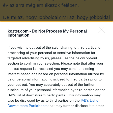
év az arra még emlékezők fejében.
De mi az, hogy jobboldal? Mi az, hogy jobboldal
2026-ban? Hiszen, ami 1998-ban még az volt,
kozter.com -
Do Not Process My Personal
ma már nem biztos, hogy működne. Nem biztos,
Information
hogy jobboldal lenne! Folyton változó
világunkat, még egy alapvetően konzervatív
If you wish to opt-out of the sale, sharing to third parties, or
processing of your personal or sensitive information for
pártnak is le kell követnie, mert jön valaki a
targeted advertising by us, please use the below opt-out
Facebookról, és a saját szabályaival mindenkit
section to confirm your selection. Please note that after your
megver. Egy nagy mázlija a Fidesznek: Magyar
opt-out request is processed you may continue seeing
interest-based ads based on personal information utilized by
Péter, ha megfeszül sem tud annyit Bocskaiban
us or personal information disclosed to third parties prior to
felszólalni, hogy lenyúlja végérvényesen a
your opt-out. You may separately opt-out of the further
jobboldali szavazókat. Bár szemmel láthatólag
disclosure of your personal information by third parties on the
IAB’s list of downstream participants. This information may
próbálkozni fog.
also be disclosed by us to third parties on the
IAB’s List of
Downstream Participants
that may further disclose it to other
Ugyanakkor a jobboldal integratív, és tele kéne
third parties.