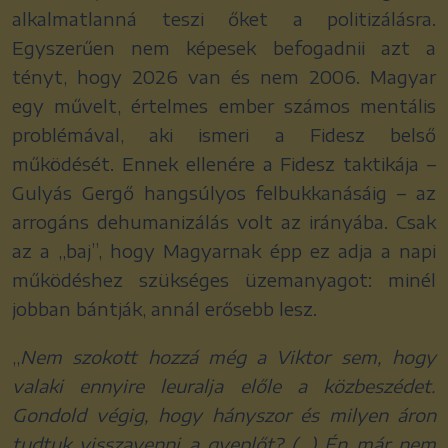
alkalmatlanná teszi őket a politizálásra.
Egyszerűen nem képesek befogadnii azt a
tényt, hogy 2026 van és nem 2006. Magyar
egy művelt, értelmes ember számos mentális
problémával, aki ismeri a Fidesz belső
működését. Ennek ellenére a Fidesz taktikája –
Gulyás Gergő hangsúlyos felbukkanásáig – az
arrogáns dehumanizálás volt az irányába. Csak
az a „baj”, hogy Magyarnak épp ez adja a napi
működéshez szükséges üzemanyagot: minél
jobban bántják, annál erősebb lesz.
„
Nem szokott hozzá még a Viktor sem, hogy
valaki ennyire leuralja előle a közbeszédet.
Gondold végig, hogy hányszor és milyen áron
tudtuk visszavenni a gyeplőt? (…) Én már nem