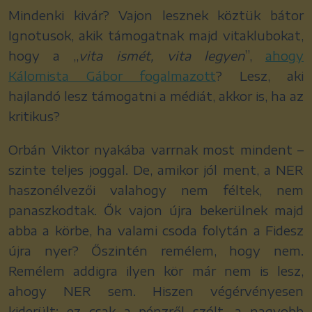
Mindenki kivár? Vajon lesznek köztük bátor
Ignotusok, akik támogatnak majd vitaklubokat,
hogy a „
vita ismét, vita legyen
”,
ahogy
Kálomista Gábor fogalmazott
? Lesz, aki
hajlandó lesz támogatni a médiát, akkor is, ha az
kritikus?
Orbán Viktor nyakába varrnak most mindent –
szinte teljes joggal. De, amikor jól ment, a NER
haszonélvezői valahogy nem féltek, nem
panaszkodtak. Ők vajon újra bekerülnek majd
abba a körbe, ha valami csoda folytán a Fidesz
újra nyer? Őszintén remélem, hogy nem.
Remélem addigra ilyen kör már nem is lesz,
ahogy NER sem. Hiszen végérvényesen
kiderült: ez csak a pénzről szólt, a nagyobb