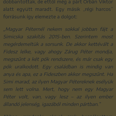
dobbantottak, de ettől még a párt Orbán Viktor
alatt együtt maradt. Egy másik „régi harcos”
forrásunk így elemezte a dolgot:
„Magyar Péternél nekem sokkal jobban fájt a
Simicska szakítás 2015-ben. Szerintem most
megérdemeltük a sorsunk. De akkor kettévált a
Fidesz lelke, vagy ahogy Zárug Péter mondja,
megszűnt a két pók rendszere, és már csak egy
pók uralkodott. Egy családban is mindig van
anya és apa, ez a Fideszben akkor megszűnt. Ha
Simi marad, az ilyen Magyar Pétereknek esélyük
sem lett volna. Mert, hogy nem egy Magyar
Péter volt, van, vagy lesz – az ilyen ember
állandó jelenség, igazából minden pártban.”