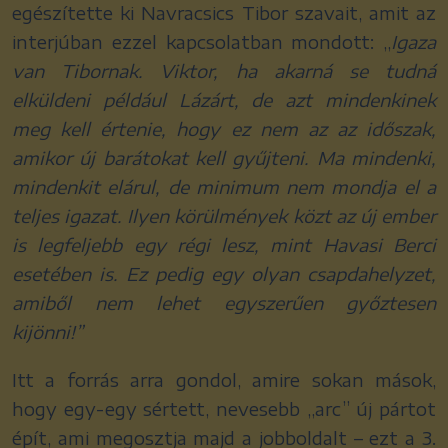
egészítette ki Navracsics Tibor szavait, amit az
interjúban ezzel kapcsolatban mondott: „
Igaza
van Tibornak. Viktor, ha akarná se tudná
elküldeni például Lázárt, de azt mindenkinek
meg kell értenie, hogy ez nem az az időszak,
amikor új barátokat kell gyűjteni. Ma mindenki,
mindenkit elárul, de minimum nem mondja el a
teljes igazat. Ilyen körülmények közt az új ember
is legfeljebb egy régi lesz, mint Havasi Berci
esetében is. Ez pedig egy olyan csapdahelyzet,
amiből nem lehet egyszerűen győztesen
kijönni!”
Itt a forrás arra gondol, amire sokan mások,
hogy egy-egy sértett, nevesebb „arc” új pártot
épít, ami megosztja majd a jobboldalt – ezt a 3.