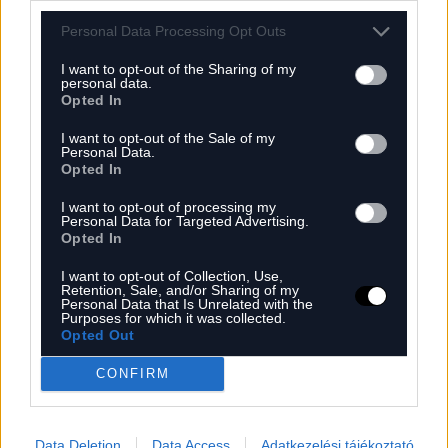
legyen szeretettel, mert egyre apróbb
Personal Data Processing Opt Outs
nemzetünk az elmúlt 30 évben jobban
I want to opt-out of the Sharing of my
zsugorodott, mint az utóbbi 500 évben
personal data.
Opted In
bármikor. Mind lélekszámában, mind
kulturálisan és mentálisan. Dühösek vagyunk,
I want to opt-out of the Sale of my
Personal Data.
türelmetlenek és sokszor még gonoszok is
Opted In
egymással. Ezen pedig a politikai plakátok, az
I want to opt-out of processing my
arrogancia, és az ellenségkép keresése,
Personal Data for Targeted Advertising.
Opted In
egyáltalán nem segített. Így először el kéne
tehát számolni az elmúlt 16 évvel. Mérleget
I want to opt-out of Collection, Use,
Retention, Sale, and/or Sharing of my
Personal Data that Is Unrelated with the
vonni, és bocsánatot kérni, ha kell: Soros
Purposes for which it was collected.
Györgytől – Volodomír Zelenskijen át, egészen
Opted Out
Magyar Péterig. Ellenkező esetben nem lesz
CONFIRM
meg Magyarral szemben az erkölcsi alap
minimuma sem a társadalom szemében, ha a
Data Deletion
Data Access
Adatkezelési tájékoztató