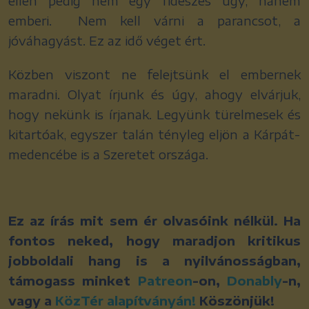
ellen pedig nem egy fideszes ügy, hanem
emberi. Nem kell várni a parancsot, a
jóváhagyást. Ez az idő véget ért.
Közben viszont ne felejtsünk el embernek
maradni. Olyat írjunk és úgy, ahogy elvárjuk,
hogy nekünk is írjanak. Legyünk türelmesek és
kitartóak, egyszer talán tényleg eljön a Kárpát-
medencébe is a Szeretet országa.
Ez az írás mit sem ér olvasóink nélkül. Ha
fontos neked, hogy maradjon kritikus
jobboldali hang is a nyilvánosságban,
támogass minket
Patreon
-on,
Donably
-n,
vagy a
KözTér alapítványán!
Köszönjük!