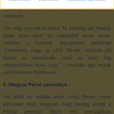
Fidesz felszólítja önmérsékletre, civilizált
viselkedésre akár Sulyok Tamással, akár mással
szemben.
„Ez még viccnek is rossz. Te tényleg azt hiszed,
hogy ilyen lesz? Ez nagyjából olyan lenne,
mintha a franciák bocsánatot kérnének
Trianonért, vagy az USA ’56-ért. Nyilván jót
tenne az országnak, csak ez nem fog
megtörténni. Naiv vagy” –
mondja egy másik
volt Fideszes forrásunk.
5. Magyar Péter személye
Aki látta Az ötödik elem című filmet, most
előnyben lesz. Magyart még mindig lenézi a
Fidesz jelentős része, ami önmagában