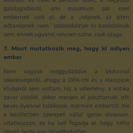
gazdagodásról, ami maximum pár ezer
embernek volt jó, de a „népnek, az isten
adtanépnek nem.” Jobboldalinak és baloldalinak
sem, ennek ugyanis nincsen színe, csak szaga.
7. Most mutatkozik meg, hogy ki milyen
ember
Nem vagyok meggyőződve a Védvonal
sikerességéről, ahogy a DPK-ról és a Harcosok
Klubjáról sem voltam. Ha a vélemény, a kritika
zavar valakit, akkor menjen el pásztornak, ott
kevés ilyennel találkozik, mármint embertől. Aki
a közéletben szerepet vállal igenis olvasson,
vitatkozzon, és ha kell fogadja el, hogy néha
téved. Senki sem tévedhetetlen.