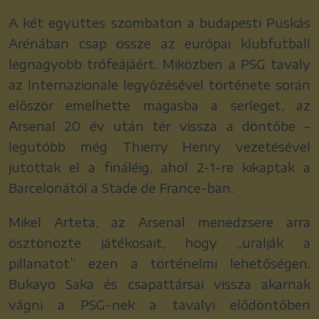
A két együttes szombaton a budapesti Puskás
Arénában csap össze az európai klubfutball
legnagyobb trófeájáért. Miközben a PSG tavaly
az Internazionale legyőzésével története során
először emelhette magasba a serleget, az
Arsenal 20 év után tér vissza a döntőbe –
legutóbb még Thierry Henry vezetésével
jutottak el a fináléig, ahol 2-1-re kikaptak a
Barcelonától a Stade de France-ban.
Mikel Arteta, az Arsenal menedzsere arra
ösztönözte játékosait, hogy „uralják a
pillanatot” ezen a történelmi lehetőségen.
Bukayo Saka és csapattársai vissza akarnak
vágni a PSG-nek a tavalyi elődöntőben