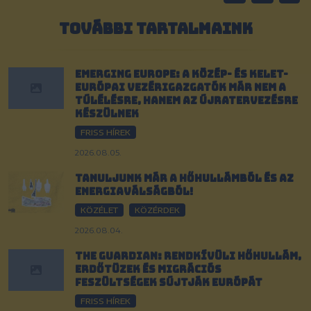
TOVÁBBI TARTALMAINK
Emerging Europe: A közép- és kelet-
európai vezérigazgatók már nem a
túlélésre, hanem az újratervezésre
készülnek
FRISS HÍREK
2026.08.05.
Tanuljunk már a hőhullámból és az
energiaválságból!
KÖZÉLET
KÖZÉRDEK
2026.08.04.
The Guardian: Rendkívüli hőhullám,
erdőtüzek és migrációs
feszültségek sújtják Európát
FRISS HÍREK