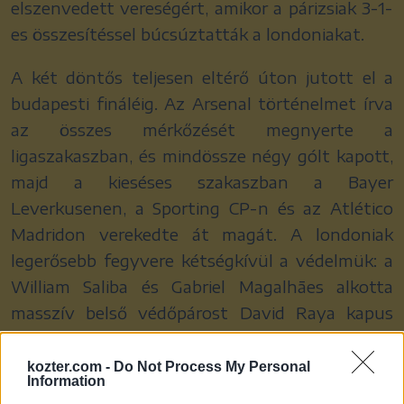
elszenvedett vereségért, amikor a párizsiak 3-1-
es összesítéssel búcsúztatták a londoniakat.
A két döntős teljesen eltérő úton jutott el a
budapesti fináléig. Az Arsenal történelmet írva
az összes mérkőzését megnyerte a
ligaszakaszban, és mindössze négy gólt kapott,
majd a kieséses szakaszban a Bayer
Leverkusenen, a Sporting CP-n és az Atlético
Madridon verekedte át magát. A londoniak
legerősebb fegyvere kétségkívül a védelmük: a
William Saliba és Gabriel Magalhães alkotta
masszív belső védőpárost David Raya kapus
kapusrekordot beállító 19 bajnoki tiszta lapja
támogatja.
kozter.com -
Do Not Process My Personal
Information