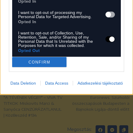
Opted In
breakdown
I want to opt-out of processing my
Personal Data for Targeted Advertising.
Opted In
I want to opt-out of Collection, Use,
Retention, Sale, and/or Sharing of my
Personal Data that Is Unrelated with the
Purposes for which it was collected.
CÍMKÉK
Opted Out
UTAZÁS
BUDAPEST
FRANCIAORSZÁG
CONFIRM
MAGYARORSZÁG
EGYESÜLT KIRÁLYSÁG
BAJNOKOK LIGÁJA
BL
SPORT
LABDARŐGÁS
PUSKÁS ARÉNA
STADION
Data Deletion
Data Access
Adatkezelési tájékoztató
Előző
Következő
"A TÉVÉNEK VÉGE!?" – VIVA TV
Euronews: Szurkolói
TITKOK: Miskovits Marci &
összecsapások Budapesten a
Sanyóca CENZÚRÁZATLANUL
Bajnokok Ligája-döntő előtt
| KözBeszéd #134
Megosztás: