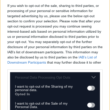
Ezzel szemben a Luis Enrique vezette PSG
If you wish to opt-out of the sale, sharing to third parties, or
rögösebb utat járt be: a ligaszakasz 11. helye
processing of your personal or sensitive information for
után a Monacót, a Chelsea-t és a Liverpoolt
targeted advertising by us, please use the below opt-out
section to confirm your selection. Please note that after your
búcsúztatták, a Bayern München elleni drámai
opt-out request is processed you may continue seeing
elődöntőből pedig 6-5-ös összesítéssel jutottak
interest-based ads based on personal information utilized by
tovább. A párizsiak támadósorát a sérüléséből
us or personal information disclosed to third parties prior to
your opt-out. You may separately opt-out of the further
visszatérő francia sztár, valamint Bradley
disclosure of your personal information by third parties on the
Barcola, Khvicha Kvaratskhelia, Vitinha és Désiré
IAB’s list of downstream participants. This information may
also be disclosed by us to third parties on the
IAB’s List of
Doué alkotják, akik idén ismét bajnoki címig
Downstream Participants
that may further disclose it to other
repítették a PSG-t Franciaországban.
third parties.
A szakértők szerint a mérkőzés pengeélen
Personal Data Processing Opt Outs
táncol, és a taktikai fegyelem, valamint a
I want to opt-out of the Sharing of my
personal data.
kulcspillanatokban hozott egyéni döntések
Opted In
fogják meghatározni, hogy ki ülhet fel Európa
I want to opt-out of the Sale of my
trónjára.
The Champions League Final
Personal Data.