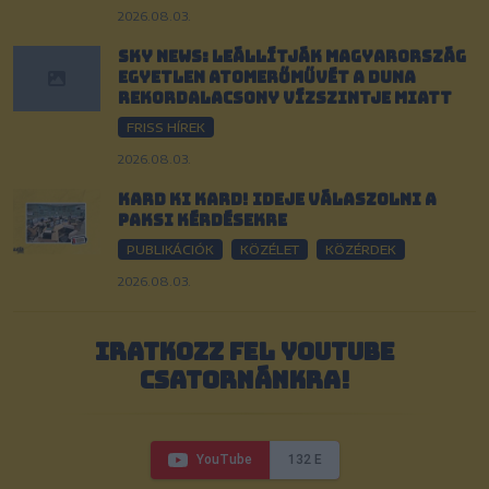
2026.08.03.
Sky News: Leállítják Magyarország
egyetlen atomerőművét a Duna
rekordalacsony vízszintje miatt
FRISS HÍREK
2026.08.03.
Kard ki kard! Ideje válaszolni a
paksi kérdésekre
PUBLIKÁCIÓK
KÖZÉLET
KÖZÉRDEK
2026.08.03.
IRATKOZZ FEL YOUTUBE
CSATORNÁNKRA!
YouTube
132 E