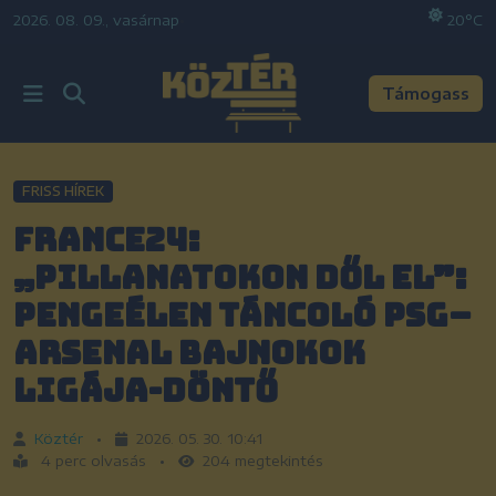
2026. 08. 09., vasárnap
•
20°C
Támogass
FRISS HÍREK
France24:
„Pillanatokon dől el”:
Pengeélen táncoló PSG–
Arsenal Bajnokok
Ligája-döntő
Köztér
•
2026. 05. 30. 10:41
4 perc olvasás
•
204 megtekintés